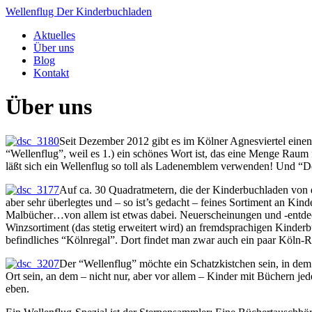
Wellenflug
Der Kinderbuchladen
Aktuelles
Über uns
Blog
Kontakt
Über uns
Seit Dezember 2012 gibt es im Kölner Agnesviertel eine
“Wellenflug”, weil es 1.) ein schönes Wort ist, das eine Menge Raum f
läßt sich ein Wellenflug so toll als Ladenemblem verwenden! Und
Auf ca. 30 Quadratmetern, die der Kinderbuchladen von d
aber sehr überlegtes und – so ist’s gedacht – feines Sortiment an K
Malbücher…von allem ist etwas dabei. Neuerscheinungen und -entde
Winzsortiment (das stetig erweitert wird) an fremdsprachigen Kinderb
befindliches “Kölnregal”. Dort findet man zwar auch ein paar Köln-R
Der “Wellenflug” möchte ein Schatzkistchen sein, in de
Ort sein, an dem – nicht nur, aber vor allem – Kinder mit Büchern
eben.