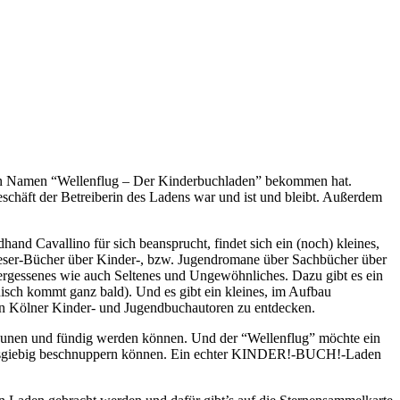
einen Namen “Wellenflug – Der Kinderbuchladen” bekommen hat.
geschäft der Betreiberin des Ladens war und ist und bleibt. Außerdem
d Cavallino für sich beansprucht, findet sich ein (noch) kleines,
stleser-Bücher über Kinder-, bzw. Jugendromane über Sachbücher über
rgessenes wie auch Seltenes und Ungewöhnliches. Dazu gibt es ein
anisch kommt ganz bald). Und es gibt ein kleines, im Aufbau
 von Kölner Kinder- und Jugendbuchautoren zu entdecken.
staunen und fündig werden können. Und der “Wellenflug” möchte ein
al ausgiebig beschnuppern können. Ein echter KINDER!-BUCH!-Laden