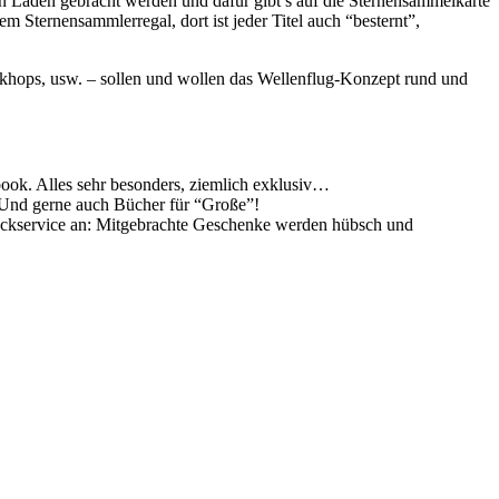
n Laden gebracht werden und dafür gibt’s auf die Sternensammelkarte
 Sternensammlerregal, dort ist jeder Titel auch “besternt”,
khops, usw. – sollen und wollen das Wellenflug-Konzept rund und
book. Alles sehr besonders, ziemlich exklusiv…
. Und gerne auch Bücher für “Große”!
packservice an: Mitgebrachte Geschenke werden hübsch und