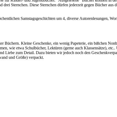
rse für Kinder- und Jugendbücher. “Ausgelesene” Bücher können in de
drei Sternchen. Diese Sternchen dürfen jederzeit gegen Bücher aus dem
chentlichen Samstagsgeschichten um 4, diverse Autorenlesungen, Wor
außer Büchern. Kleine Geschenke, ein wenig Papeterie, ein bißchen Non
men, wie etwa Schulbücher, Lektüren (gerne auch Klassensätze), etc.
t und Liebe zum Detail. Dazu bieten wir jedoch noch den Geschenkver
fwand und Größe) verpackt.