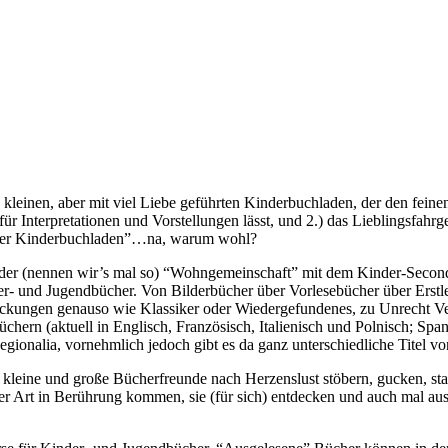
n kleinen, aber mit viel Liebe geführten Kinderbuchladen, der den f
ür Interpretationen und Vorstellungen lässt, und 2.) das Lieblingsfahr
 “Der Kinderbuchladen”…na, warum wohl?
er (nennen wir’s mal so) “Wohngemeinschaft” mit dem Kinder-Secondhan
inder- und Jugendbücher. Von Bilderbücher über Vorlesebücher über Er
ckungen genauso wie Klassiker oder Wiedergefundenes, zu Unrecht Ve
üchern (aktuell in Englisch, Französisch, Italienisch und Polnisch; Sp
egionalia, vornehmlich jedoch gibt es da ganz unterschiedliche Titel
m kleine und große Bücherfreunde nach Herzenslust stöbern, gucken, 
 jeder Art in Berührung kommen, sie (für sich) entdecken und auch m