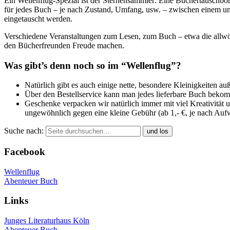
Ein Wellenflug-Spezial ist der Sternensammler: Eine Büchertauschbö
für jedes Buch – je nach Zustand, Umfang, usw. – zwischen einem und 
eingetauscht werden.
Verschiedene Veranstaltungen zum Lesen, zum Buch – etwa die allwö
den Bücherfreunden Freude machen.
Was gibt’s denn noch so im “Wellenflug”?
Natürlich gibt es auch einige nette, besondere Kleinigkeiten 
Über den Bestellservice kann man jedes lieferbare Buch bekom
Geschenke verpacken wir natürlich immer mit viel Kreativitä
ungewöhnlich gegen eine kleine Gebühr (ab 1,- €, je nach Au
Suche nach:
Facebook
Wellenflug
Abenteuer Buch
Links
Junges Literaturhaus Köln
Abenteuer Buch