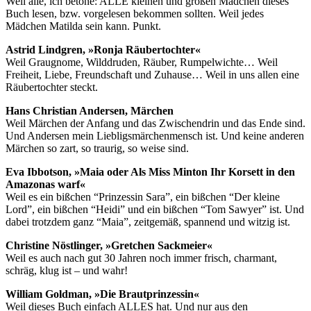
Weil alle, ich betone: ALLE kleinen und großen Mädchen dieses
Buch lesen, bzw. vorgelesen bekommen sollten. Weil jedes
Mädchen Matilda sein kann. Punkt.
Astrid Lindgren, »Ronja Räubertochter«
Weil Graugnome, Wilddruden, Räuber, Rumpelwichte… Weil
Freiheit, Liebe, Freundschaft und Zuhause… Weil in uns allen eine
Räubertochter steckt.
Hans Christian Andersen, Märchen
Weil Märchen der Anfang und das Zwischendrin und das Ende sind.
Und Andersen mein Liebligsmärchenmensch ist. Und keine anderen
Märchen so zart, so traurig, so weise sind.
Eva Ibbotson, »Maia oder Als Miss Minton Ihr Korsett in den
Amazonas warf«
Weil es ein bißchen “Prinzessin Sara”, ein bißchen “Der kleine
Lord”, ein bißchen “Heidi” und ein bißchen “Tom Sawyer” ist. Und
dabei trotzdem ganz “Maia”, zeitgemäß, spannend und witzig ist.
Christine Nöstlinger, »Gretchen Sackmeier«
Weil es auch nach gut 30 Jahren noch immer frisch, charmant,
schräg, klug ist – und wahr!
William Goldman, »Die Brautprinzessin«
Weil dieses Buch einfach ALLES hat. Und nur aus den