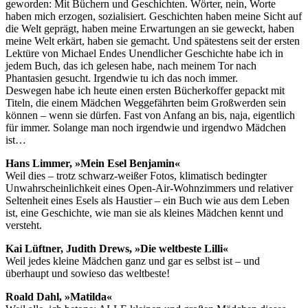
geworden: Mit Büchern und Geschichten. Wörter, nein, Worte
haben mich erzogen, sozialisiert. Geschichten haben meine Sicht auf
die Welt geprägt, haben meine Erwartungen an sie geweckt, haben
meine Welt erkärt, haben sie gemacht. Und spätestens seit der ersten
Lektüre von Michael Endes Unendlicher Geschichte habe ich in
jedem Buch, das ich gelesen habe, nach meinem Tor nach
Phantasien gesucht. Irgendwie tu ich das noch immer.
Deswegen habe ich heute einen ersten Bücherkoffer gepackt mit
Titeln, die einem Mädchen Weggefährten beim Großwerden sein
können – wenn sie dürfen. Fast von Anfang an bis, naja, eigentlich
für immer. Solange man noch irgendwie und irgendwo Mädchen
ist…
Hans Limmer, »Mein Esel Benjamin«
Weil dies – trotz schwarz-weißer Fotos, klimatisch bedingter
Unwahrscheinlichkeit eines Open-Air-Wohnzimmers und relativer
Seltenheit eines Esels als Haustier – ein Buch wie aus dem Leben
ist, eine Geschichte, wie man sie als kleines Mädchen kennt und
versteht.
Kai Lüftner, Judith Drews, »Die weltbeste Lilli«
Weil jedes kleine Mädchen ganz und gar es selbst ist – und
überhaupt und sowieso das weltbeste!
Roald Dahl, »Matilda«